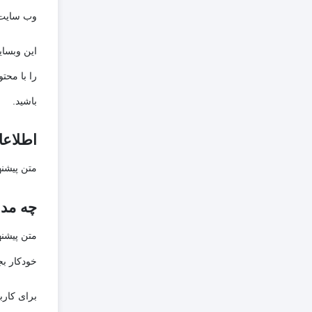
وب سایت‌ه
این وبسای
را با محت
باشید.
اطلاعا
متن پیشن
چه مدت
متن پیشن
خودکار بج
برای کارب