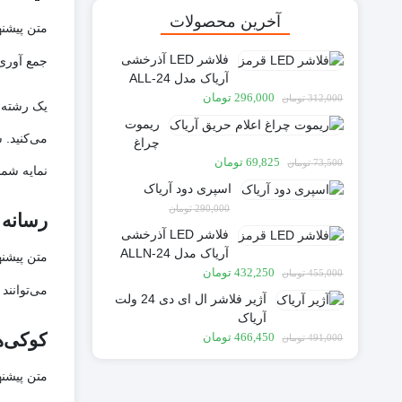
آخرین محصولات
متن پیشن
فلاشر LED آذرخشی
جمع آوری می‌کنیم ’s آدرس IP و رجیستر عا
آریاک مدل ALL-24
قیمت
قیمت
296,000
تومان
312,000
تومان
اصلی:
فعلی:
ریموت
312,000 تومان
296,000 تومان.
چراغ
بود.
قیمت
قیمت
اعلام
69,825
تومان
73,500
تومان
نمایه شم
اصلی:
فعلی:
حریق
اسپری دود آریاک
73,500 تومان
69,825 تومان.
آریاک
290,000
تومان
بود.
رسانه
مدل
قیمت
قیمت
275,500
تومان
فلاشر LED آذرخشی
ARIA-24
اصلی:
فعلی:
آریاک مدل ALLN-24
متن پیشن
290,000 تومان
275,500 تومان.
قیمت
قیمت
432,250
تومان
455,000
تومان
بود.
اصلی:
فعلی:
می‌توانند
آژیر فلاشر ال ای دی 24 ولت
455,000 تومان
432,250 تومان.
آریاک
بود.
قیمت
قیمت
کوکی‌ه
466,450
تومان
491,000
تومان
اصلی:
فعلی:
491,000 تومان
466,450 تومان.
متن پیشن
بود.