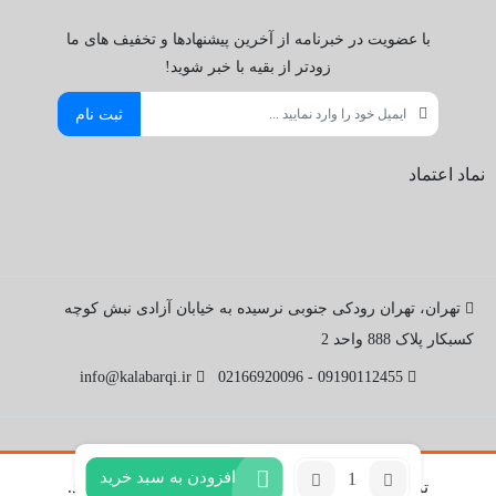
با عضویت در خبرنامه از آخرین پیشنهادها و تخفیف های ما
زودتر از بقیه با خبر شوید!
ثبت نام
نماد اعتماد
تهران، تهران رودکی جنوبی نرسیده به خیابان آزادی نبش کوچه
کسبکار پلاک 888 واحد 2
info@kalabarqi.ir
09190112455 - 02166920096
تعداد:
افزودن به سبد خرید
تمامی حقوق این سایت متعلق به کالا برقی می باشد.
ماژول