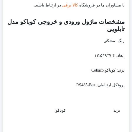
با مشاوران ما در فروشگاه
کالا برقی
در ارتباط باشید.
مشخصات ماژول ورودی و خروجی کوباکو مدل
تابلویی
رنگ:
مشکی
ابعاد:
۷.۴*۹*۱۲.۵
برند:
کوباکو Cobaco
پروتکل ارتباطی:
RS485-Bus
برند
کوباکو