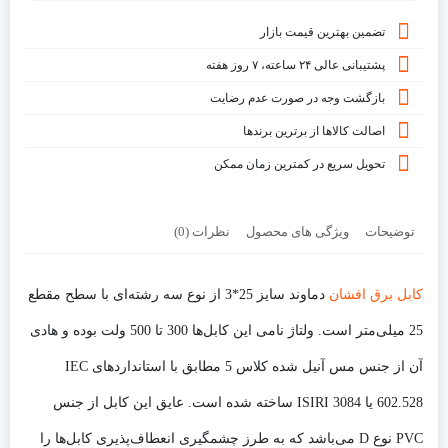
تضمین بهترین قیمت بازار
پشتیبانی عالی ۲۴ ساعته، ۷ روز هفته
بازگشت وجه در صورت عدم رضایت
اصالت کالاها از برترین برندها
تحویل سریع در کمترین زمان ممکن
توضیحات
ویژگی های محصول
نظرات (0)
کابل برق افشان
دماوند سایز 25*3 از نوع سه رشته‌ای با سطح مقطع
25 میلی‌متر است. ولتاژ نامی این کابل‌ها 300 تا 500 ولت بوده و هادی
آن از جنس مس آنیل شده کلاس 5 مطابق با استانداردهای IEC
602.528 یا ISIRI 3084 ساخته شده است. عایق این کابل از جنس
PVC نوع D می‌باشد که به طرز چشمگیری انعطاف‌پذیری کابل‌ها را