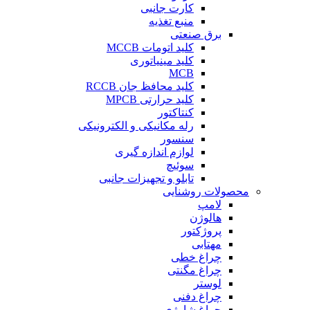
کارت جانبی
منبع تغذیه
برق صنعتی
کلید اتومات MCCB
کلید مینیاتوری
MCB
کلید محافظ جان RCCB
کلید حرارتی MPCB
کنتاکتور
رله مکانیکی و الکترونیکی
سنسور
لوازم اندازه گیری
سوئیچ
تابلو و تجهیزات جانبی
محصولات روشنایی
لامپ
هالوژن
پروژکتور
مهتابی
چراغ خطی
چراغ مگنتی
لوستر
چراغ دفنی
چراغ شارژی