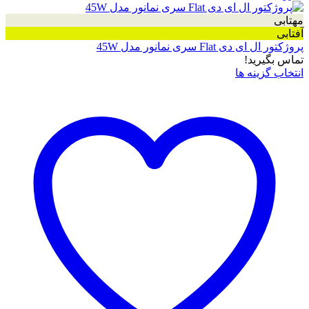
مهتابی
آفتابی
پروژکتور ال ای دی Flat سری نمانور مدل 45W
تماس بگیرید!
انتخاب گزینه ها