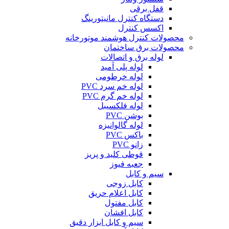
قفل برقی
دستگاه کنترل مانیتورینگ
اکسس کنترل
محصولات کنترل هوشمند موتورخانه
محصولات برق ساختمان
لوله برق و اتصالات
لوله پلی آمید
لوله خرطومی
لوله خم سرد PVC
لوله خم گرم PVC
لوله فلکسیبل
بوشن PVC
لوله گالوانیزه
باکس PVC
زانو PVC
قوطی کلید و پریز
جعبه فیوز
سیم و کابل
کابل زوجی
کابل اعلام حریق
کابل مفتول
کابل افشان
سیم و کابل ابزار دقیق