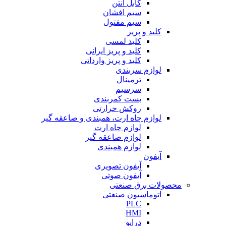
کابل آنتن
سیم افشان
سیم مفتول
کلید و پریز
کلید لمسی
کلید و پریز ایرانی
کلید و پریز وارداتی
لوازم سربندی
ترمینال
سرسیم
بست کمربندی
روکش حرارتی
لوازم چاه ارت، همبندی و صاعقه گیر
لوازم چاه ارت
لوازم صاعقه گیر
لوازم همبندی
آیفون
آیفون تصویری
آیفون صوتی
محصولات برق صنعتی
اتوماسیون صنعتی
PLC
HMI
درایو