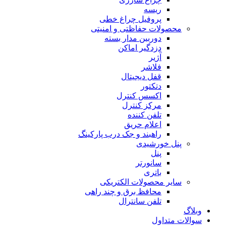
ریسه
پروفیل چراغ خطی
محصولات حفاظتی و امنیتی
دوربین مدار بسته
دزدگیر اماکن
آژیر
فلاشر
قفل دیجیتال
دتکتور
اکسس کنترل
مرکز کنترل
تلفن کننده
اعلام حریق
راهبند و جک درب پارکینگ
پنل خورشیدی
پنل
سانورتر
باتری
سایر محصولات الکتریکی
محافظ برق و چند راهی
تلفن سانترال
وبلاگ
سوالات متداول