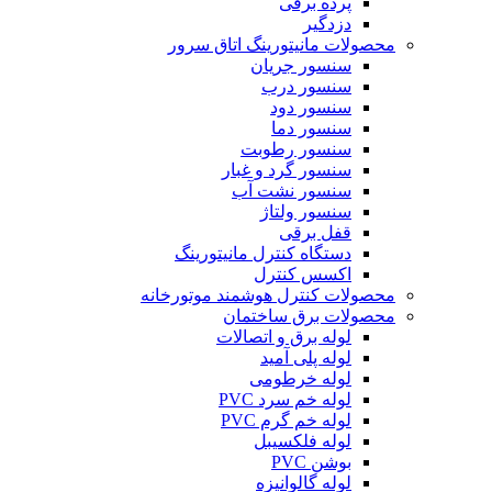
پرده برقی
دزدگیر
محصولات مانیتورینگ اتاق سرور
سنسور جریان
سنسور درب
سنسور دود
سنسور دما
سنسور رطوبت
سنسور گرد و غبار
سنسور نشت آب
سنسور ولتاژ
قفل برقی
دستگاه کنترل مانیتورینگ
اکسس کنترل
محصولات کنترل هوشمند موتورخانه
محصولات برق ساختمان
لوله برق و اتصالات
لوله پلی آمید
لوله خرطومی
لوله خم سرد PVC
لوله خم گرم PVC
لوله فلکسیبل
بوشن PVC
لوله گالوانیزه