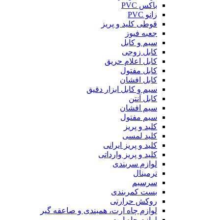
باکس PVC
زانو PVC
قوطی کلید و پریز
جعبه فیوز
سیم و کابل
کابل زوجی
کابل اعلام حریق
کابل مفتول
کابل افشان
سیم و کابل ابزار دقیق
کابل آنتن
سیم افشان
سیم مفتول
کلید و پریز
کلید لمسی
کلید و پریز ایرانی
کلید و پریز وارداتی
لوازم سربندی
ترمینال
سرسیم
بست کمربندی
روکش حرارتی
لوازم چاه ارت، همبندی و صاعقه گیر
لوازم چاه ارت