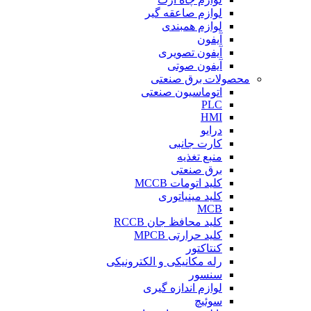
لوازم صاعقه گیر
لوازم همبندی
آیفون
آیفون تصویری
آیفون صوتی
محصولات برق صنعتی
اتوماسیون صنعتی
PLC
HMI
درایو
کارت جانبی
منبع تغذیه
برق صنعتی
کلید اتومات MCCB
کلید مینیاتوری
MCB
کلید محافظ جان RCCB
کلید حرارتی MPCB
کنتاکتور
رله مکانیکی و الکترونیکی
سنسور
لوازم اندازه گیری
سوئیچ