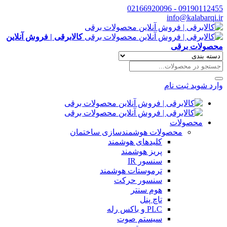
09190112455 - 02166920096
info@kalabarqi.ir
کالابرقی | فروش آنلاین
محصولات برقی
وارد شوید
ثبت نام
محصولات
محصولات هوشمندسازی ساختمان
کلیدهای هوشمند
پریز هوشمند
سنسور IR
ترموستات هوشمند
سنسور حرکت
هوم سنتر
تاچ پنل
PLC و باکس رله
سیستم صوت