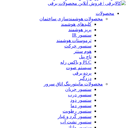
محصولات
محصولات هوشمندسازی ساختمان
کلیدهای هوشمند
پریز هوشمند
سنسور IR
ترموستات هوشمند
سنسور حرکت
هوم سنتر
تاچ پنل
PLC و باکس رله
سیستم صوت
پرده برقی
دزدگیر
محصولات مانیتورینگ اتاق سرور
سنسور جریان
سنسور درب
سنسور دود
سنسور دما
سنسور رطوبت
سنسور گرد و غبار
سنسور نشت آب
سنسور ولتاژ