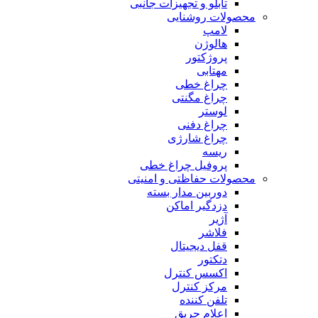
تابلو و تجهیزات جانبی
محصولات روشنایی
لامپ
هالوژن
پروژکتور
مهتابی
چراغ خطی
چراغ مگنتی
لوستر
چراغ دفنی
چراغ شارژی
ریسه
پروفیل چراغ خطی
محصولات حفاظتی و امنیتی
دوربین مدار بسته
دزدگیر اماکن
آژیر
فلاشر
قفل دیجیتال
دتکتور
اکسس کنترل
مرکز کنترل
تلفن کننده
اعلام حریق