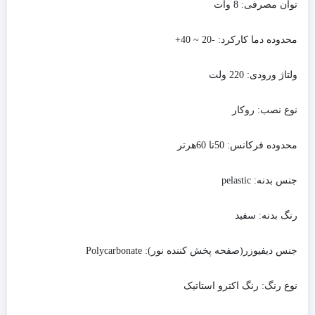
توان مصرفی:
8 وات
محدوده دما کارکرد:
-20 ~ 40+
ولتاژ ورودی:
220 ولت
نوع نصب:
روکار
محدوده فرکانس:
50تا 60هرتر
جنس بدنه:
pelastic
رنگ بدنه:
سفید
جنس دیفیوزر(صفحه پخش کننده نور):
Polycarbonate
نوع رنگ:
رنگ اکترو استاتیک