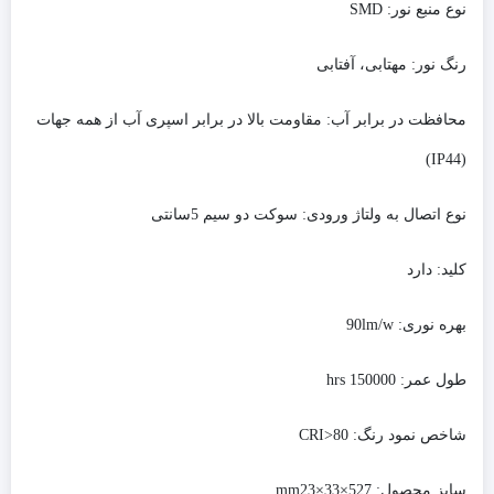
نوع منبع نور:
SMD
رنگ نور:
مهتابی، آفتابی
محافظت در برابر آب:
مقاومت بالا در برابر اسپری آب از همه جهات
(IP44)
نوع اتصال به ولتاژ ورودی:
سوکت دو سیم 5سانتی
کلید:
دارد
بهره نوری:
90lm/w
طول عمر:
150000 hrs
شاخص نمود رنگ:
80<CRI
سایز محصول:
527×mm23×33