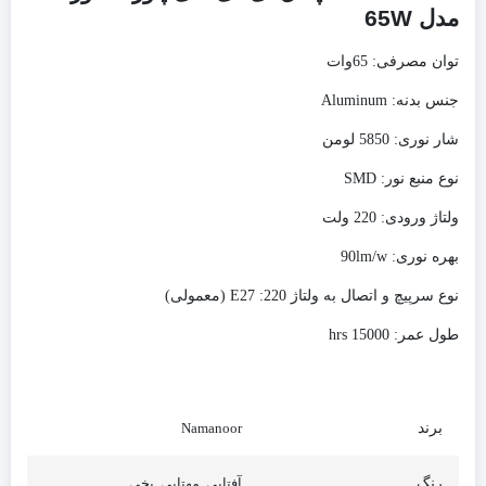
مدل 65W
توان مصرفی:
65وات
جنس بدنه:
Aluminum
شار نوری:
5850 لومن
نوع منبع نور:
SMD
ولتاژ ورودی:
220 ولت
بهره نوری:
90lm/w
نوع سرپیچ و اتصال به ولتاژ 220:
E27 (معمولی)
طول عمر:
15000 hrs
برند
Namanoor
رنگ
آفتابی, مهتابی, یخی