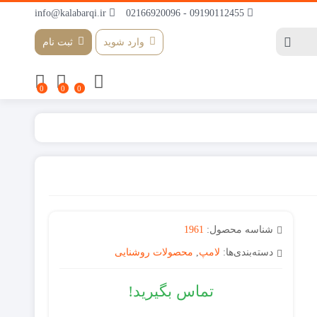
info@kalabarqi.ir
09190112455 - 02166920096
وارد شوید
ثبت نام
0
0
0
شناسه محصول:
1961
دسته‌بندی‌ها:
لامپ
,
محصولات روشنایی
تماس بگیرید!