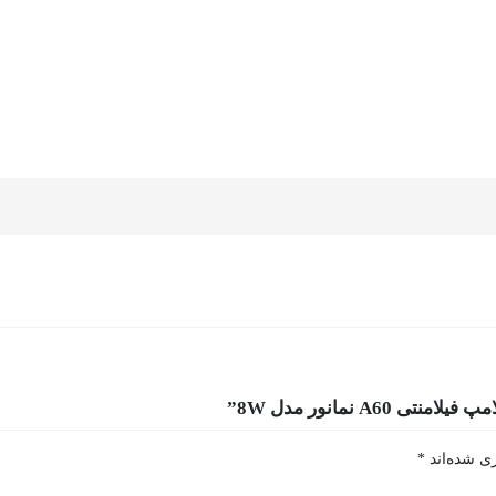
A نمانور مدل 8W”
ی شده‌اند
*