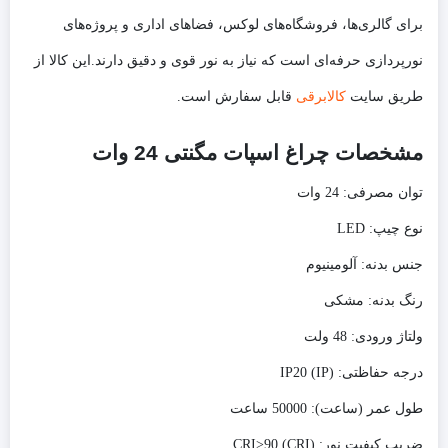
برای گالری‌ها، فروشگاه‌های لوکس، فضاهای اداری و پروژه‌های
نورپردازی حرفه‌ای است که نیاز به نور قوی و دقیق دارند.این کالا از
طریق سایت
کالابرقی
قابل سفارش است.
مشخصات چراغ اسپات مگنتی 24 وات
توان مصرفی:
24 وات
نوع چیپ:
LED
جنس بدنه:
آلومینیوم
رنگ بدنه:
مشکی
ولتاژ ورودی:
48 ولت
درجه حفاظتی:
(IP) IP20
طول عمر (ساعت):
50000 ساعت
ضریب کیفیت نور:
(CRI) CRI>90