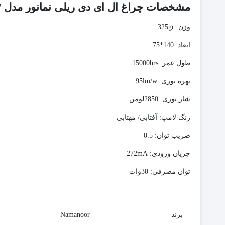
مشخصات چراغ ال ای دی ریلی نمانور مدل VAN 30W
وزن:
325gr
ابعاد:
140*75
طول عمر:
15000hrs
بهره نوری:
95lm/w
شار نوری:
2850لومن
رنگ لامپ:
آفتابی/ مهتابی
ضریب توان:
0.5
جریان ورودی:
272mA
توان مصرفی:
30وات
برند
Namanoor