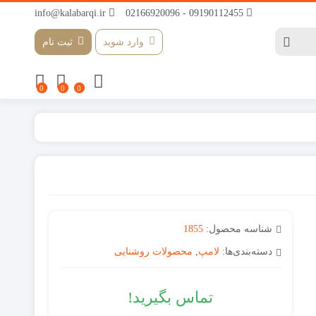
info@kalabarqi.ir
09190112455 - 02166920096
وارد شوید
ثبت نام
0
0
0
شناسه محصول:
1855
دسته‌بندی‌ها:
لامپ
,
محصولات روشنایی
تماس بگیرید!